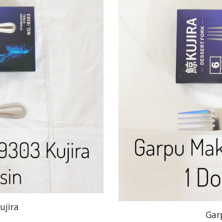
ujira
Gar