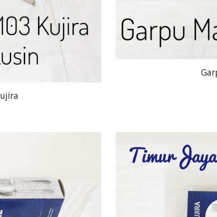
Gar
ujira