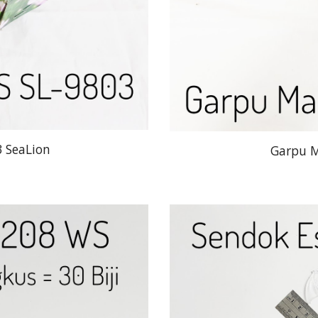
 SeaLion
Garpu M