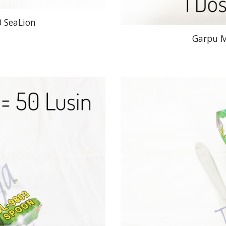
 SeaLion
Garpu M